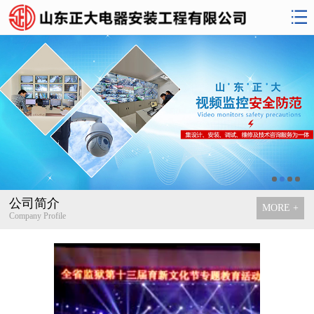
公司简介
MORE +
Company Profile