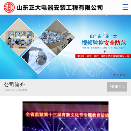
公司简介
MORE +
Company Profile