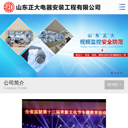
公司简介
MORE +
Company Profile