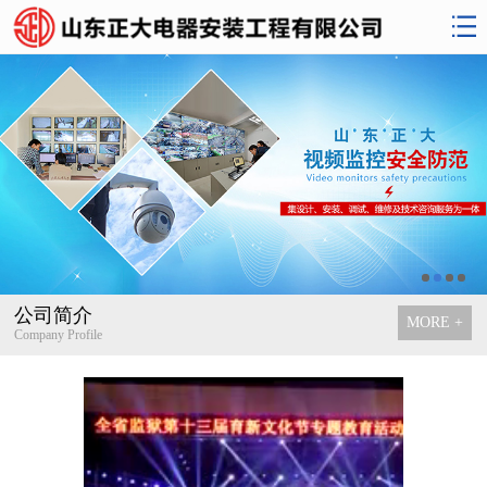
公司简介
MORE +
Company Profile